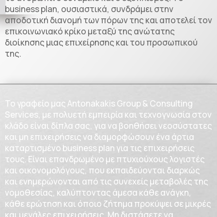
business plan, ουσιαστικά, συνδράμει στην
αποδοτική διανομή των πόρων της και αποτελεί τον
επικοινωνιακό κρίκο μεταξύ της ανώτατης
διοίκησης μιας επιχείρησης και του προσωπικού
της.
Το γραφείο μας Antonakakis Group & Consulting
Services, με πολυετή εμπειρία και τεχνογνωσία στον
κλάδο είναι δίπλα σας, για να βοηθήσει νεοσύστατες
και μη επιχειρήσεις να διαμορφώσουν ένα άρτια
καταρτισμένο business plan για τις επιχειρήσεις
τους. Είναι επανδρωμένο με πτυχιούχους λογιστές
και οικονομολόγους, που εκπαιδεύονται διαρκώς
και ενημερώνονται από τις συνεχείς μεταβολές της
νομοθεσίας, καλύπτοντας άμεσα κάθε ανάγκη,
κάθε ερώτηση και όποιο ζήτημα προκύψει σε μικρές
και μεγάλες επιχειρήσεις. Μη διστάσετε να