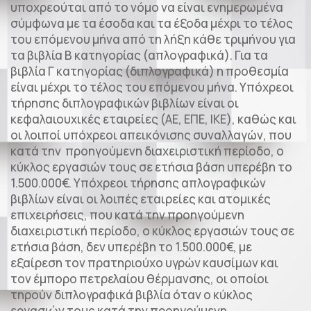
υποχρεούται από το νόμο να είναι ενημερωμένα
σύμφωνα με τα έσοδα και τα έξοδα μέχρι το τέλος
του επόμενου μήνα από τη λήξη κάθε τριμήνου για
τα βιβλία Β κατηγορίας (απλογραφικά). Για τα
βιβλία Γ κατηγορίας (διπλογραφικά) η προθεσμία
είναι μέχρι το τέλος του επόμενου μήνα. Υπόχρεοι
τήρησης διπλογραφικών βιβλίων είναι οι
κεφαλαιουχικές εταιρείες (ΑΕ, ΕΠΕ, ΙΚΕ), καθώς και
οι λοιποί υπόχρεοι απεικόνισης συναλλαγών, που
κατά την προηγούμενη διαχειριστική περίοδο, ο
κύκλος εργασιών τους σε ετήσια βάση υπερέβη το
1.500.000€. Υπόχρεοι τήρησης απλογραφικών
βιβλίων είναι οι λοιπές εταιρείες και ατομικές
επιχειρήσεις, που κατά την προηγούμενη
διαχειριστική περίοδο, ο κύκλος εργασιών τους σε
ετήσια βάση, δεν υπερέβη το 1.500.000€, με
εξαίρεση τον πρατηριούχο υγρών καυσίμων και
τον έμπορο πετρελαίου θέρμανσης, οι οποίοι
τηρούν διπλογραφικά βιβλία όταν ο κύκλος
εργασιών τους κατά την προηγούμενη