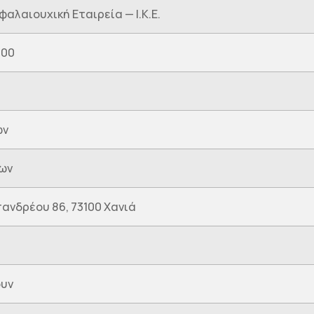
φαλαιουχική Εταιρεία — Ι.Κ.Ε.
000
ων
ων
ανδρέου 86, 73100 Χανιά
ουν