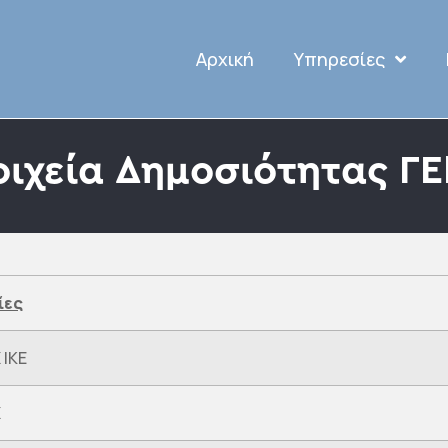
Αρχική
Υπηρεσίες
οιχεία Δημοσιότητας Γ
ίες
 IKE
X