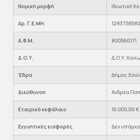
Νομική μορφή
Ιδιωτική Κε
Αρ. Γ.Ε.ΜΗ.
129373858
Α.Φ.Μ.
800560171
Δ.Ο.Υ.
Δ.Ο.Υ. Χανί
Έδρα
Δήμος Χανί
Διεύθυνση
Ανδρέα Παπ
Εταιρικό κεφάλαιο
10.000,00 €
Εγγυητικές εισφορές
Δεν υπάρχ