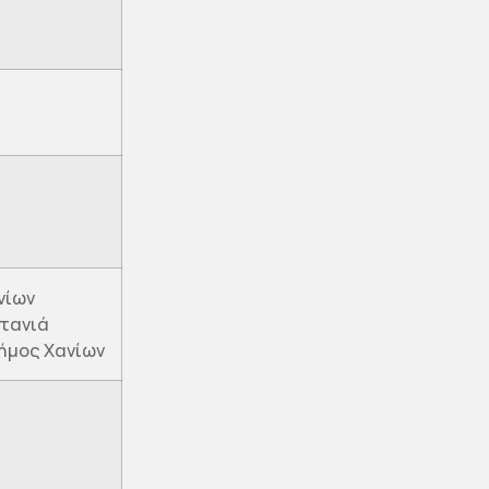
νίων
ατανιά
Δήμος Χανίων