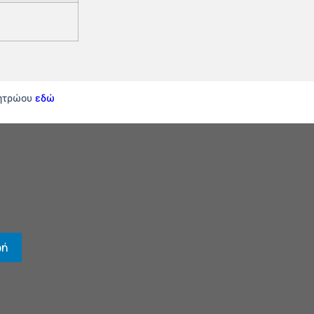
Μητρώου
εδώ
φή