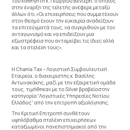
του καθηγητή κ. Γεώργιου Βενιέρη, ο οποίος
στην έναρξη της τελετής ανέφερε μεταξύ
άλλων ότι
«
Οι επιχειρήσεις που συμμετέχουν
στον θεσμό έχουν την ευκαιρία αναδείξουν
τα επιτεύγματά τους, να συγκριθούν με τον
ανταγωνισμό και να επιδείξουν μια
εξωστρέφεια που ανταμείβει τις ίδιες αλλά
και τα στελέχη τους
».
Η Chania Tax – Λογιστική Συμβουλευτική
Εταιρεία
,
ο διαχειριστής
κ. Βασίλης
Αντωνακάκης
, μαζί με την εξαιρετική ομάδα
τους, τιμήθηκαν με το
Silver βραβείο
στην
κατηγορία
“Λογιστικές Υπηρεσίες Νοτίου
Ελλάδος”
από την επιτροπή αξιολόγησης
.
Την Κριτική Επιτροπή συνθέτουν
υψηλόβαθμα στελέχη επιχειρήσεων
καταξιωμένοι πανεπιστημιακοί από την