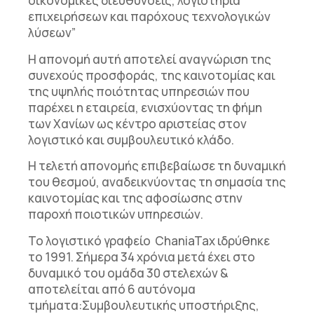
οικονομικές διευθύνσεις, λογιστήρια
επιχειρήσεων και παρόχους τεχνολογικών
λύσεων
”
Η απονομή αυτή αποτελεί αναγνώριση της
συνε
χ
ούς προσφοράς, της καινοτομίας και
της υψηλής ποιότητας υπηρεσιών
που
παρέχει η εταιρεία, ενισχύοντας τη φήμη
των Χανίων ως κέντρο αριστείας στον
λογιστικό και συμβουλευτικό κλάδο.
Η τελετή απονομής επιβεβαίωσε τη δυναμική
του θεσμού, αναδεικνύοντας τη σημασία
της
καινοτομίας και της αφοσίωσης στην
παροχή ποιοτικών υπηρεσιών.
Το λογιστικό γραφείο
ChaniaTax
ιδρύθηκε
το 1991. Σήμερα 34 χρόνια μετά έχει στο
δυναμικό του ομάδα 30
στελεχών
&
αποτελείται από
6
αυτόνομα
τμήματα
:
Συμβουλευτικ
ής υποστήριξης,