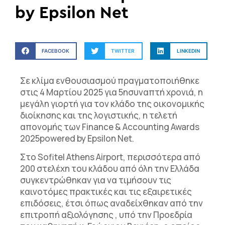
by Epsilon Net
FACEBOOK
TWITTER
LINKEDIN
Σε κλίμα ενθουσιασμού πραγματοποιήθηκε
στις 4 Μαρτίου 2025 για
5
η
συναπτή χρονιά, η
μεγάλη γιορτή για τον κλάδο της οικονομικής
διοίκησης και της λογιστικής, η τελετή
απονομής των
Finance & Accounting Awards
202
5
powered by Epsilon Net
.
Στο Sofitel Athens Airport, περισσότερα από
200 στελέχη του κλάδου από όλη την Ελλάδα
συγκεντρώθηκαν για να τιμήσουν τις
καινοτόμες πρακτικές και τις εξαιρετικές
επιδόσεις, έτσι όπως αναδείχθηκαν από την
επιτροπή αξιολόγησης , υπό την Προεδρία