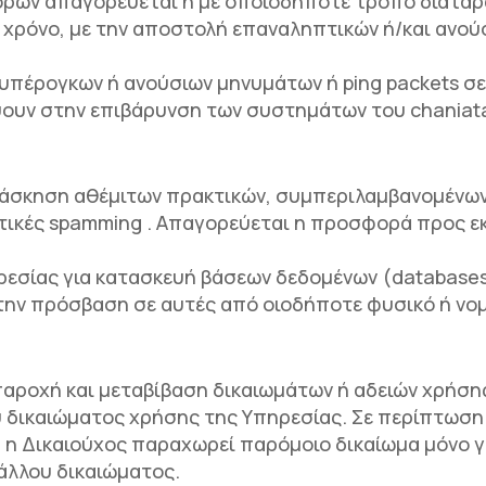
όρων απαγορεύεται η με οποιοδήποτε τρόπο διατα
 χρόνο, με την αποστολή επαναληπτικών ή/και ανού
υπέρογκων ή ανούσιων μηνυμάτων ή ping packets σ
ουν στην επιβάρυνση των συστημάτων του chaniata
 άσκηση αθέμιτων πρακτικών, συμπεριλαμβανομένων
ακτικές spamming . Απαγορεύεται η προσφορά προς 
εσίας για κατασκευή βάσεων δεδομένων (databases
την πρόσβαση σε αυτές από οιοδήποτε φυσικό ή νο
παροχή και μεταβίβαση δικαιωμάτων ή αδειών χρήση
ου δικαιώματος χρήσης της Υπηρεσίας. Σε περίπτωσ
, η Δικαιούχος παραχωρεί παρόμοιο δικαίωμα μόνο
άλλου δικαιώματος.