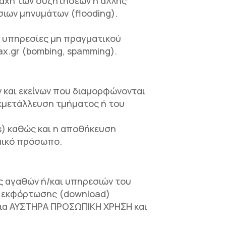
ραχή των συζητήσεων ή άλλης
σιων μηνυμάτων (flooding).
ε υπηρεσίες μη πραγματικού
x.gr (bombing, spamming).
 και εκείνων που διαμορφώνονται
εκμετάλλευση τμήματος ή του
) καθώς και η αποθήκευση
μικό πρόσωπο.
ς αγαθών ή/και υπηρεσιών του
η εκφόρτωσης (download)
 για ΑΥΣΤΗΡΑ ΠΡΟΣΩΠΙΚΗ ΧΡΗΣΗ και