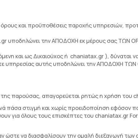
όρους και προϋποθέσεις παροχής υπηρεσιών, προτ
ax.gr υποδηλώνει την ΑΠΟΔΟΧΗ εκ μέρους σας ΤΩΝ
μενη και ως Δικαιούχος ή chaniatax.gr ), δύναται 
οτε υπηρεσίας αυτής υποδηλώνει την ΑΠΟΔΟΧΗ ΤΩ
της παρούσας, απαγορεύεται ρητώς η χρήση του ch
νά πάσα στιγμή και χωρίς προειδοποίηση εφόσον π
υν για όλους τους επισκέπτες του chaniatax.gr For
αν ώστε να διασφαλίσουν την ομαλή διεξαγωγή των