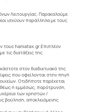
νόνων Λειτουργίας. Παρακαλούμε
ίοι ισχύουν παράλληλα με τους
ν τουc haniatax.gr.Επιπλέον
ε τις διατάξεις της
εκάστοτε στον διαδικτυακό της
είψεις που οφείλονται στην πηγή
οιχείων. Οτιδήποτε παρέχεται
υθέως ή εμμέσως, παρότρυνση,
υχέρεια των χρηστών /
ους βούληση, αποκλειόμενης