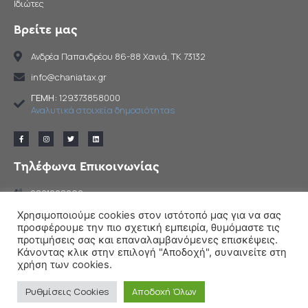
Ιδιώτες
Βρείτε μας
Ανδρέα Παπανδρέου 86-88 Χανιά, TK 73132
info@chaniatax.gr
ΓΕΜΗ:
129373858000
Αναλυτικά στοιχεία δημοσιότηταs
Τηλέφωνα Επικοινωνίας
2821028292
2821050105
Χρησιμοποιούμε cookies στον ιστότοπό μας για να σας
προσφέρουμε την πιο σχετική εμπειρία, θυμόμαστε τις
προτιμήσεις σας και επαναλαμβανόμενες επισκέψεις.
Κάνοντας κλικ στην επιλογή "Αποδοχή", συναινείτε στη
χρήση των cookies.
© All rights reserved
Ρυθμίσεις Cookies
Αποδοχή Όλων
Cactus
Powered by