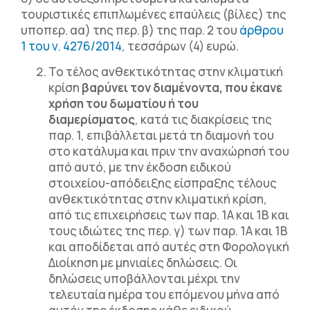
τουριστικές επιπλωμένες επαύλεις (βίλες) της
υποπερ. αα) της περ. β) της παρ. 2 του
άρθρου
1 του ν. 4276/2014
, τεσσάρων (4) ευρώ.
Το τέλος ανθεκτικότητας στην κλιματική
κρίση
βαρύνει τον διαμένοντα, που έκανε
χρήση του δωματίου ή του
διαμερίσματος
, κατά τις διακρίσεις της
παρ. 1, επιβάλλεται μετά τη διαμονή του
στο κατάλυμα και πριν την αναχώρησή του
από αυτό, με την έκδοση ειδικού
στοιχείου-απόδειξης είσπραξης τέλους
ανθεκτικότητας στην κλιματική κρίση,
από τις επιχειρήσεις των παρ. 1Α και 1Β και
τους ιδιώτες της περ. γ) των παρ. 1Α και 1Β
και αποδίδεται από αυτές στη Φορολογική
Διοίκηση με μηνιαίες δηλώσεις. Οι
δηλώσεις υποβάλλονται μέχρι την
τελευταία ημέρα του επόμενου μήνα από