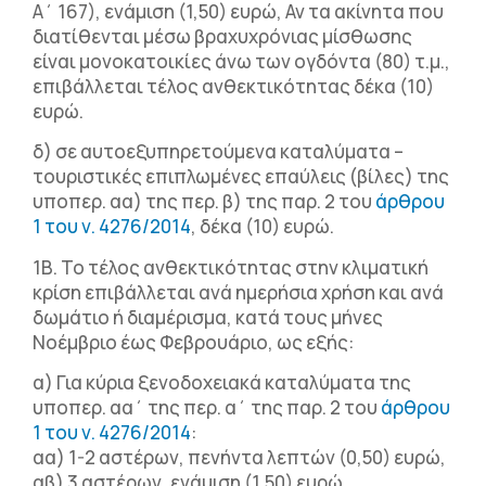
Α΄ 167), ενάμιση (1,50) ευρώ, Αν τα ακίνητα που
διατίθενται μέσω βραχυχρόνιας μίσθωσης
είναι μονοκατοικίες άνω των ογδόντα (80) τ.μ.,
επιβάλλεται τέλος ανθεκτικότητας δέκα (10)
ευρώ.
δ) σε αυτοεξυπηρετούμενα καταλύματα –
τουριστικές επιπλωμένες επαύλεις (βίλες) της
υποπερ. αα) της περ. β) της παρ. 2 του
άρθρου
1 του ν. 4276/2014
, δέκα (10) ευρώ.
1Β. Το τέλος ανθεκτικότητας στην κλιματική
κρίση επιβάλλεται ανά ημερήσια χρήση και ανά
δωμάτιο ή διαμέρισμα, κατά τους μήνες
Νοέμβριο έως Φεβρουάριο, ως εξής:
α) Για κύρια ξενοδοχειακά καταλύματα της
υποπερ. αα΄ της περ. α΄ της παρ. 2 του
άρθρου
1 του ν. 4276/2014
:
αα) 1-2 αστέρων, πενήντα λεπτών (0,50) ευρώ,
αβ) 3 αστέρων, ενάμιση (1,50) ευρώ,