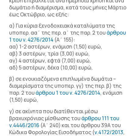
κρίση επιβάλλεται ανά ημερήσια χρήση και ανά
δωμάτιο ή διαμέρισμα, κατά τους μήνες Μάρτιο
έως Οκτώβριο, ως εξής:
α) Για κύρια ξενοδοχειακά καταλύματα της
υποπερ. αα΄ της περ. α΄ της παρ. 2 του
άρθρου
1 του ν. 4276/2014
(Α΄ 155):
αα) 1-2 αστέρων, ενάμιση (1,50) ευρώ,
αβ) 3 αστέρων, τρία (3,00) ευρώ,
αγ) 4 αστέρων, εφτά (7,00) ευρώ,
αδ) 5 αστέρων, δέκα (10,00) ευρώ,
β) σε ενοικιαζόμενα επιπλωμένα δωμάτια –
διαμερίσματα της υποπερ. γγ) της περ. β) της
παρ. 2 του
άρθρου 1 του ν. 4276/2014
, ενάμιση
(1,50) ευρώ,
γ) σε ακίνητα που διατίθενται μέσω
βραχυχρόνιας μίσθωσης του
άρθρου 111 του
ν.4446/2016
(Α΄ 240) και του άρθρου 39Α του
Κώδικα Φορολογίας Εισοδήματος (
ν.4172/2013
,