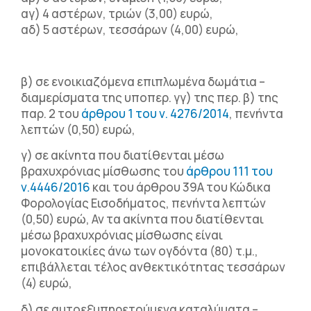
αγ) 4 αστέρων, τριών (3,00) ευρώ,
αδ) 5 αστέρων, τεσσάρων (4,00) ευρώ,
β) σε ενοικιαζόμενα επιπλωμένα δωμάτια –
διαμερίσματα της υποπερ. γγ) της περ. β) της
παρ. 2 του
άρθρου 1 του ν. 4276/2014
, πενήντα
λεπτών (0,50) ευρώ,
γ) σε ακίνητα που διατίθενται μέσω
βραχυχρόνιας μίσθωσης του
άρθρου 111 του
ν.4446/2016
και του άρθρου 39Α του Κώδικα
Φορολογίας Εισοδήματος, πενήντα λεπτών
(0,50) ευρώ, Αν τα ακίνητα που διατίθενται
μέσω βραχυχρόνιας μίσθωσης είναι
μονοκατοικίες άνω των ογδόντα (80) τ.μ.,
επιβάλλεται τέλος ανθεκτικότητας τεσσάρων
(4) ευρώ,
δ) σε αυτοεξυπηρετούμενα καταλύματα –